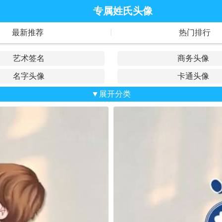
专属姓氏头像
|
最新推荐
热门排行
艺术签名
商务头像
名字头像
卡通头像
抖音头像
▼展开分类
荷花头像
战队头像
公会头像
山水风景
车款头像
麒麟头像
老鹰头像
立体头像
爱国头像
老虎头像
老板头像
龙的头像
狼的头像