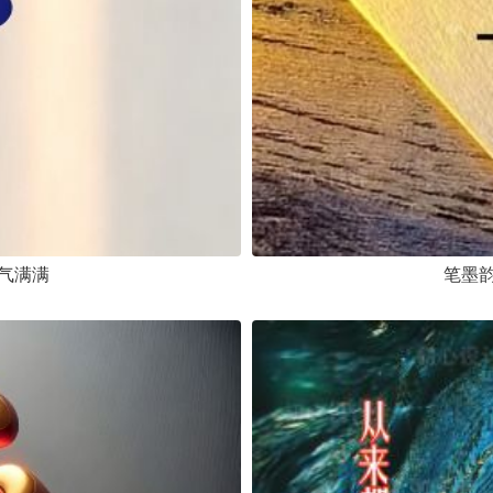
气满满
笔墨