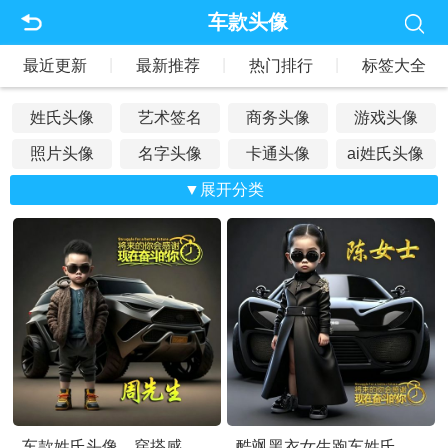
车款头像
|
|
|
最近更新
最新推荐
热门排行
标签大全
姓氏头像
艺术签名
商务头像
游戏头像
照片头像
名字头像
卡通头像
ai姓氏头像
文字头像
抖音头像
▼展开分类
荷花头像
专属头像
佛教头像
战队头像
公会头像
情侣头像
水墨头像
山水风景
车款头像
亲子头像
主播头像
麒麟头像
老鹰头像
凤凰头像
家族头像
立体头像
爱国头像
公司头像
生肖头像
老虎头像
老板头像
古风头像
好运头像
龙的头像
狼的头像
励志头像
招财头像
车款姓氏头像，穿搭感拉满酷拽小男孩个性头像素材
酷飒黑衣女生跑车姓氏头像，氛围感直接拉满