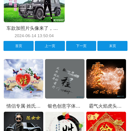
车款加照片头像来了，霸气微信头像图片最新款
2024-06-14 13:50:04
首页
上一页
下一页
末页
情侣专属·姓氏头像，爱心'LOVE YOU'浪漫居中
银色创意字体・微信姓氏头像：携姓氏同行，赴风雨同舟砥砺
霸气火焰虎头像，雷虎、震天文字改成你的