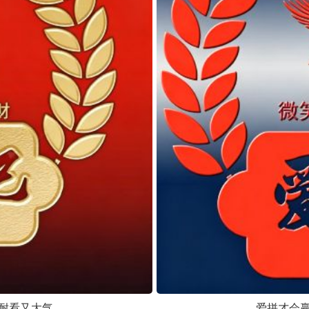
耐看又大气
爱拼才会