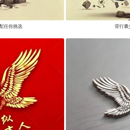
配任你挑选
背行囊