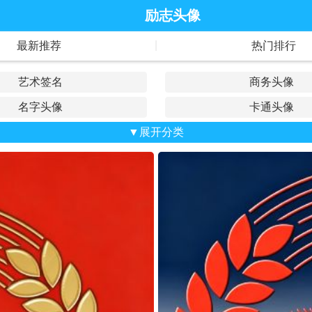
励志头像
|
最新推荐
热门排行
艺术签名
商务头像
名字头像
卡通头像
抖音头像
▼展开分类
荷花头像
战队头像
公会头像
山水风景
车款头像
麒麟头像
老鹰头像
立体头像
爱国头像
老虎头像
老板头像
龙的头像
狼的头像