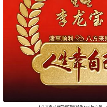
人生靠自己自带麦穗吉祥边框姓氏头像，