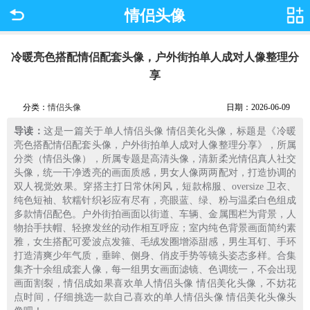
情侣头像
冷暖亮色搭配情侣配套头像，户外街拍单人成对人像整理分
享
分类：
情侣头像
日期：
2026-06-09
导读：
这是一篇关于单人情侣头像 情侣美化头像，标题是《冷暖
亮色搭配情侣配套头像，户外街拍单人成对人像整理分享》，所属
分类（情侣头像），所属专题是高清头像，清新柔光情侣真人社交
头像，统一干净透亮的画面质感，男女人像两两配对，打造协调的
双人视觉效果。穿搭主打日常休闲风，短款棉服、oversize 卫衣、
纯色短袖、软糯针织衫应有尽有，亮眼蓝、绿、粉与温柔白色组成
多款情侣配色。户外街拍画面以街道、车辆、金属围栏为背景，人
物抬手扶帽、轻撩发丝的动作相互呼应；室内纯色背景画面简约素
雅，女生搭配可爱波点发箍、毛绒发圈增添甜感，男生耳钉、手环
打造清爽少年气质，垂眸、侧身、俏皮手势等镜头姿态多样。合集
集齐十余组成套人像，每一组男女画面滤镜、色调统一，不会出现
画面割裂，情侣成如果喜欢单人情侣头像 情侣美化头像，不妨花
点时间，仔细挑选一款自己喜欢的单人情侣头像 情侣美化头像头