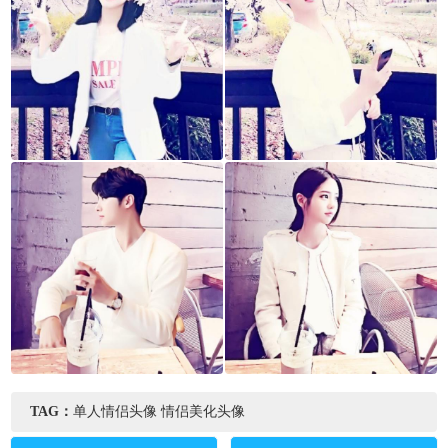
TAG：
单人情侣头像
情侣美化头像